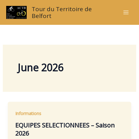
Skip
Tour du Territoire de
to
Belfort
content
June 2026
Informations
EQUIPES SELECTIONNEES – Saison
2026