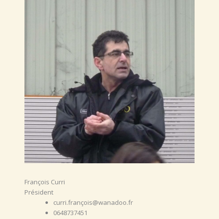
François Curri
Président
curri.françois@wanadoo.fr
0648737451