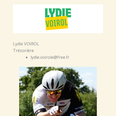
Lydie VOIROL
Trésorière
lydie.voirole@free.fr