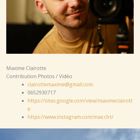
Maxime Clairotte
Contribution Photos / Vidéo
clairottemaxime@gmail.com
0652930717
https://sites.google.com/view/maximeclairott
e
https://www.instagram.com/max.clrt/