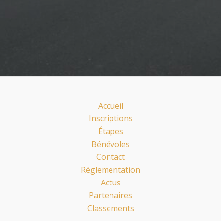
Accueil
Inscriptions
Étapes
Bénévoles
Contact
Réglementation
Actus
Partenaires
Classements