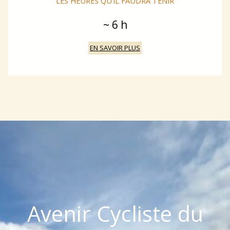
LES HEURES QU’IL FAUDRA TENIR
~ 6 h
EN SAVOIR PLUS
Avenir Cycliste du