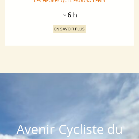
LES HEURES QU’IL FAUDRA TENIR
~ 6 h
EN SAVOIR PLUS
Avenir Cycliste du